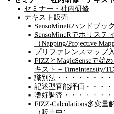
セミナー・社内研修
テキスト販売
SensoMineRハンドブ
SensoMineRでホリ
（Napping/Projective 
プリファレンスマップ
FIZZとMagicSens
キスト－TimeIntensity
識別法・・・・・・・・・
記述型官能評価・・・・・
嗜好調査・・・・・・・・
FIZZ-Calculation
（販売中）