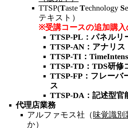
TTSP(
T
aste
T
echnology
S
テキスト）
※受講コースの追加購入
TTSP-PL：パネル
TTSP-AN：アナリ
TTSP-TI：TimeInt
TTSP-TD：TDS研
TTSP-FP：フレ
ス
TTSP-DA：記述型
代理店業務
アルファモス社（
味覚識別
か）