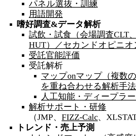
パネル選抜・訓練
用語開発
嗜好調査&データ解析
試飲・試食（会場調査CLT
HUT）／セカンドオピニオ
受託官能評価
受託解析
マップonマップ（複数
を重ね合わせる解析手法
人工知能・ディープラー
解析サポート・研修
（JMP、
FIZZ-Calc
、XLSTA
トレンド・売上予測