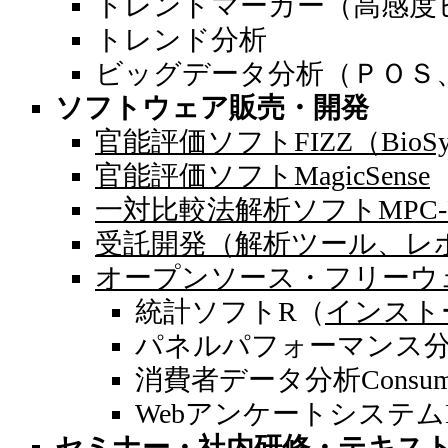
トレンドマーカー（高感度
トレンド分析
ビッグデータ分析（ＰＯＳ
ソフトウェア販売・開発
官能評価ソフトFIZZ（BioSy
官能評価ソフトMagicSense
一対比較法解析ソフトMPC-F
受託開発（解析ツール、レポ
オープンソース・フリーウ
統計ソフトR（
インスト
パネルパフォーマンス分析Pa
消費者データ分析Consume
WebアンケートシステムLim
セミナー・社内研修・テキス